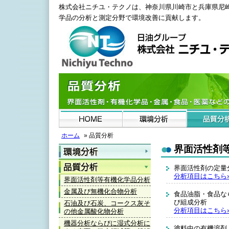
株式会社ニチユ・テクノは、神奈川県川崎市と兵庫県尼
学品の分析と測定分野で環境改善に貢献します。
ホーム
» 品質分析
界面活性剤
界面活性剤の定
分析項目はこちら
界面活性剤等有機化学品分析
金属及び無機化合物分析
食品油脂・食品な
び組成分析
石油及び石炭、コークス灰そ
分析項目はこちら
の他金属酸化物分析
機器分析ならびに湿式分析に
塗料中の有機溶剤