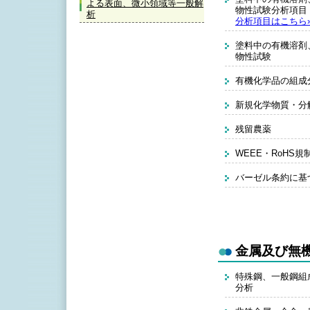
よる表面、微小領域等一般解
物性試験分析項
析
分析項目はこちら
塗料中の有機溶剤
物性試験
有機化学品の組成
新規化学物質・分
残留農薬
WEEE・RoHS
バーゼル条約に基
金属及び無
特殊鋼、一般鋼組
分析